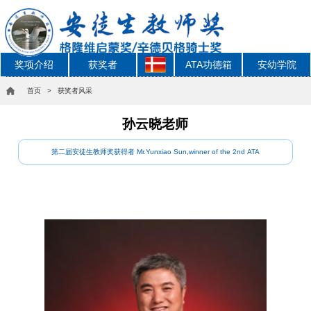
奖项介绍
获奖者
ATA功德箱
安幼学院
首页
> 获奖者风采
孙云晓老师
第二届安徒生教师奖获得者 Mr.Yunxiao Sun,winner of the 2nd ATA